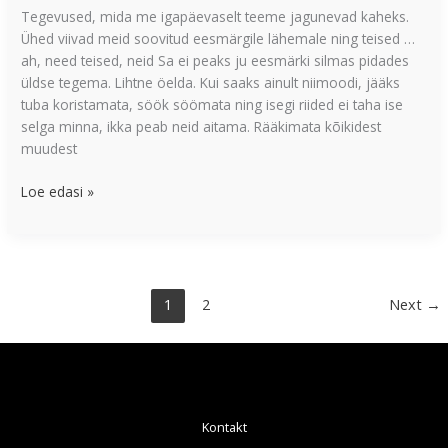
Tegevused, mida me igapäevaselt teeme jagunevad kaheks.
Ühed viivad meid soovitud eesmärgile lähemale ning teised …
ah, need teised, neid Sa ei peaks ju eesmärki silmas pidades
üldse tegema. Lihtne öelda. Kui saaks ainult niimoodi, jääks
tuba koristamata, söök söömata ning isegi riided ei taha ise
selga minna, ikka peab neid aitama. Rääkimata kõikidest
muudest
Loe edasi »
1
2
Next
→
Kontakt