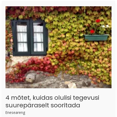
4
mõtet,
kuidas
olulisi
tegevusi
suurepäraselt
sooritada
4 mõtet, kuidas olulisi tegevusi
suurepäraselt sooritada
Eneseareng