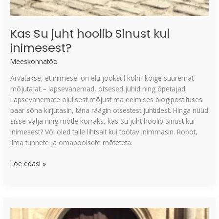
Kas Su juht hoolib Sinust kui
inimesest?
Meeskonnatöö
Arvatakse, et inimesel on elu jooksul kolm kõige suuremat
mõjutajat – lapsevanemad, otsesed juhid ning õpetajad.
Lapsevanemate olulisest mõjust ma eelmises blogipostituses
paar sõna kirjutasin, täna räägin otsestest juhtidest. Hinga nüüd
sisse-välja ning mõtle korraks, kas Su juht hoolib Sinust kui
inimesest? Või oled talle lihtsalt kui töötav inimmasin. Robot,
ilma tunnete ja omapoolsete mõteteta.
Loe edasi »
Uskumused
…