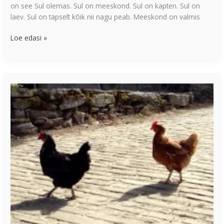
on see Sul olemas. Sul on meeskond. Sul on kapten. Sul on
laev. Sul on täpselt kõik nii nagu peab. Meeskond on valmis
Loe edasi »
Kas
Su
juht
hoolib
Sinust
kui
inimesest?