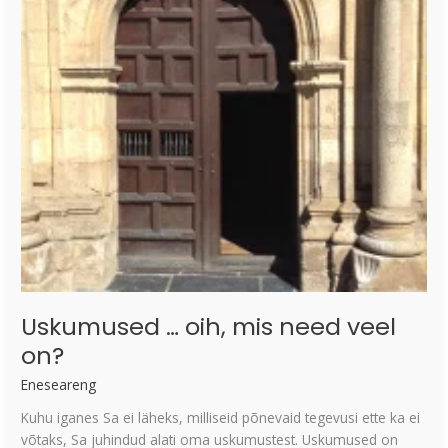
oih,
mis
need
veel
on?
Uskumused … oih, mis need veel
on?
Eneseareng
Kuhu iganes Sa ei läheks, milliseid põnevaid tegevusi ette ka ei
võtaks, Sa juhindud alati oma uskumustest. Uskumused on