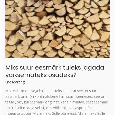
väiksemateks
osadeks?
Miks suur eesmärk tuleks jagada
väiksemateks osadeks?
Eneseareng
Mõtteid siin on isegi kaks – esiteks kindlasti see, et suur
eesmärk on mõnikord natukene hirmutav. Iseenesest see on
täitsa „ok“, kui eesmärk ongi natukene hirmutav, sest eesmärk
on üldiselt midagi sellist, mis võiks olla väljaspool Sinu
mugavustsooni. Mis annaks Sulle põnevust. Mis annaks Sulle