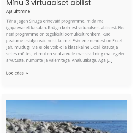
Minu 3 virtuaalset abilist
Ajajuhtimine
Täna jagan Sinuga erinevaid programme, mida ma
igapäevaselt kasutan. Räägin kolmest virtuaalsest abilisest. Eks
neid programme on tegelikult loomulikult rohkem, kuid
peatume esialgu vaid neist kolmel. Esimene nendest on Excel.
Jah, muidugi. Ma ei ole võib-olla klassikaline Exceli kasutaja
selles mõttes, et mul on seal arvude massiivid ning ma tegelen
arvutuste, numbrite ja valemitega. Analüütikaga. Aga […]
Loe edasi »
5
ideed,
kuidas
edasilükkamist
vältida