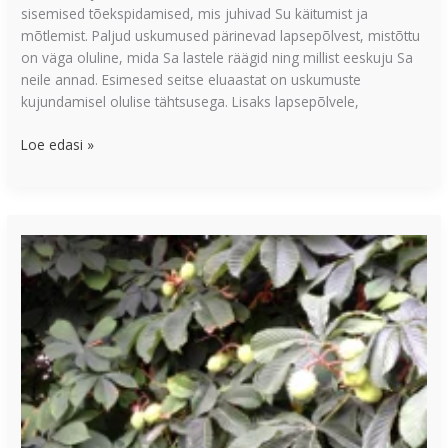
sisemised tõekspidamised, mis juhivad Su käitumist ja
mõtlemist. Paljud uskumused pärinevad lapsepõlvest, mistõttu
on väga oluline, mida Sa lastele räägid ning millist eeskuju Sa
neile annad. Esimesed seitse eluaastat on uskumuste
kujundamisel olulise tähtsusega. Lisaks lapsepõlvele,
Loe edasi »
5
ideed,
kuidas
energiat
tööellu
tuua