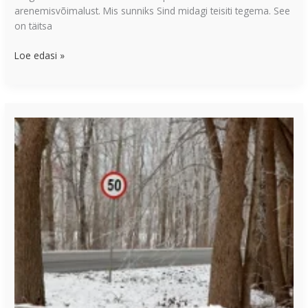
arenemisvõimalust. Mis sunniks Sind midagi teisiti tegema. See
on täitsa
Loe edasi »
4
mõtet,
kuidas
eesmärke
täpselt
kirja
panna