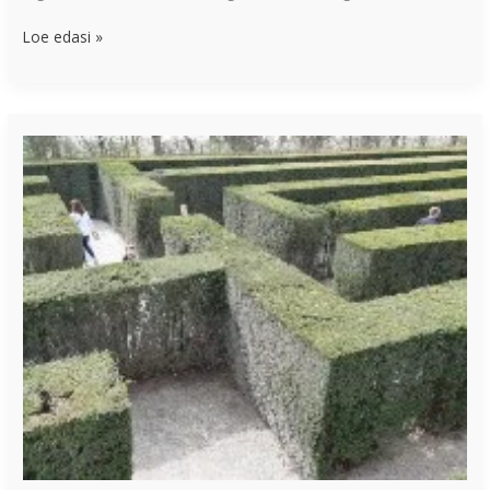
Loe edasi »
Kuidas
koostada
töötavaid
nimekirju?