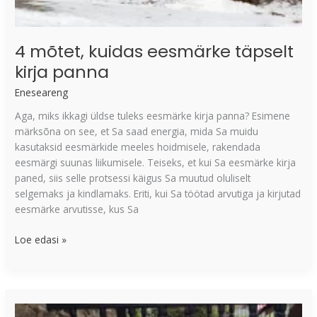
4 mõtet, kuidas eesmärke täpselt
kirja panna
Eneseareng
Aga, miks ikkagi üldse tuleks eesmärke kirja panna? Esimene
märksõna on see, et Sa saad energia, mida Sa muidu
kasutaksid eesmärkide meeles hoidmisele, rakendada
eesmärgi suunas liikumisele. Teiseks, et kui Sa eesmärke kirja
paned, siis selle protsessi käigus Sa muutud oluliselt
selgemaks ja kindlamaks. Eriti, kui Sa töötad arvutiga ja kirjutad
eesmärke arvutisse, kus Sa
Loe edasi »
3
mõtet