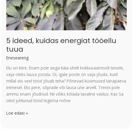
5 ideed, kuidas energiat tööellu
tuua
Eneseareng
Elu on kiire. Enam pole aega käia ühelt kokkusaamiselt teisele,
vaja oleks lausa joosta. Oi, igale poole on vaja jõuda, kuid
millal siis veel tööd jõuab teha? Põnevad küsimused tänapäeva
inimesel. Eks pere, sõprade või lausa une arvelt. Trenni pole
ammu enam jõudnud. Nii võiks kõlada tavaline vastus. Kas Sa
oled juhtunud tööd tegema mõne
Loe edasi »