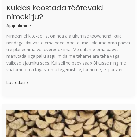
Kuidas koostada töötavaid
nimekirju?
Ajajuhtimine
Nimekiri ehk to-do list on hea ajajuhtimise töövahend, kuid
nendega kipuvad olema need lood, et me kaldume oma päeva
üle planeerima või overbook’ima. Me üritame oma päeva
mahutada liiga palju asju, mida me tahame ära teha väga
väikese ajaühiku sees. Kui selline päev saab õhtusse ning me
vaatame oma tagasi oma tegemistele, tunneme, et päev ei
Loe edasi »
Miks
suur
eesmärk
tuleks
jagada