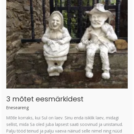
eesmärkidest
3 mõtet eesmärkidest
Eneseareng
Mõtle korraks, kui Sul on laev. Sinu enda isiklik laev, midagi
sellist, mida Sa oled juba lapsest saati soovinud ja unistanud.
Palju tööd teinud ja palju vaeva näinud selle nimel ning nüüd