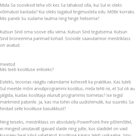
Mida Sa sooviksid teha või kes Sa tahaksid olla, kui Sul ei oleks
võimalust kaotada? Kui oleks tagatud tingimusteta edu. Mõtle korraks.
Mis paneb Su südame laulma ning hinge helisema?
Kutsun Sind oma soove ellu viima. Kutsun Sind tegutsema. Kutsun
Sind broneerima parimad kohad. Soovide saavutamise meistriklass
on avatud.
meetod
Mis teeb koolituse eriliseks?
Esiteks, teoorias räägitu rakendame koheselt ka praktikas. Kas tuleb
Sul meelde mõni arvutiprogrammi koolitus, mida tehti nii, et Sul oli au
jälgida, kuidas koolitaja vilunult programmis toimetas? Ise tegid
märkmeid paberile. Ja, kas ma tohin olla uudishimulik, kui suureks Sa
hindad selle koolituse kasulikkust?
Ning teiseks, meistriklass on absolutely-PowerPoint-free põhimõttel,
ei mingeid uinutavalt igavaid slaide ning jutte, kus slaididel on vaid
kuupäev heal juhul vahetatud. Koolituse käigus tekib unikaalne, Sinu