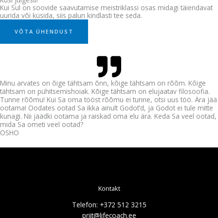
Kui Sul on soovide saavutamise meistriklassi osas midagi täiendavat
uurida või küsida, siis palun kindlasti tee seda.
VÕTA ÜHENDUST
Minu arvates on õige tähtsam õnn, kõige tähtsam on rõõm. Kõige
tähtsam on pühitsemishoiak. Kõige tähtsam on elujaatav filosoofia.
Tunne rõõmu! Kui Sa oma tööst rõõmu ei tunne, otsi uus töö. Ära jää
ootama! Oodates ootad Sa ikka ainult Godot’d, ja Godot ei tule mitte
kunagi. Nii jäädki ootama ja raiskad oma elu ära. Keda Sa veel ootad,
mida Sa ometi veel ootad?
OSHO
Kontakt
Telefon: +372 512 3215
priit@lifecoach.ee