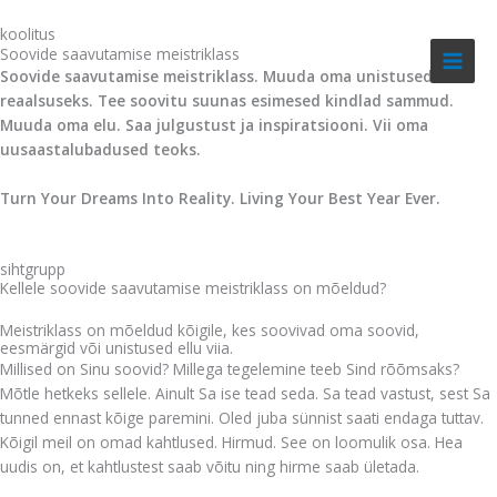
Skip
koolitus
to
Soovide saavutamise meistriklass
content
Soovide saavutamise meistriklass. Muuda oma unistused
reaalsuseks. Tee soovitu suunas esimesed kindlad sammud.
Muuda oma elu. Saa julgustust ja inspiratsiooni. Vii oma
uusaastalubadused teoks.
Turn Your Dreams Into Reality. Living Your Best Year Ever.
sihtgrupp
Kellele soovide saavutamise meistriklass on mõeldud?
Meistriklass on mõeldud kõigile, kes soovivad oma soovid,
eesmärgid või unistused ellu viia.
Millised on Sinu soovid? Millega tegelemine teeb Sind rõõmsaks?
Mõtle hetkeks sellele. Ainult Sa ise tead seda. Sa tead vastust, sest Sa
tunned ennast kõige paremini. Oled juba sünnist saati endaga tuttav.
Kõigil meil on omad kahtlused. Hirmud. See on loomulik osa. Hea
uudis on, et kahtlustest saab võitu ning hirme saab ületada.