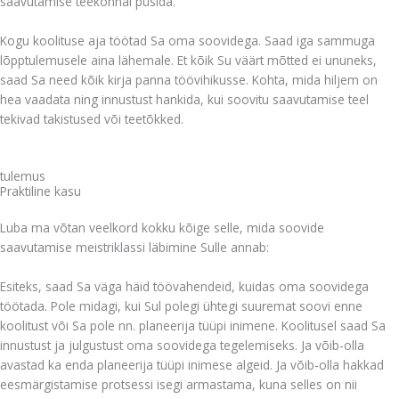
saavutamise teekonnal püsida.
Kogu koolituse aja töötad Sa oma soovidega. Saad iga sammuga
lõpptulemusele aina lähemale. Et kõik Su väärt mõtted ei ununeks,
saad Sa need kõik kirja panna töövihikusse. Kohta, mida hiljem on
hea vaadata ning innustust hankida, kui soovitu saavutamise teel
tekivad takistused või teetõkked.
tulemus
Praktiline kasu
Luba ma võtan veelkord kokku kõige selle, mida soovide
saavutamise meistriklassi läbimine Sulle annab:
Esiteks, saad Sa väga häid töövahendeid, kuidas oma soovidega
töötada. Pole midagi, kui Sul polegi ühtegi suuremat soovi enne
koolitust või Sa pole nn. planeerija tüüpi inimene. Koolitusel saad Sa
innustust ja julgustust oma soovidega tegelemiseks. Ja võib-olla
avastad ka enda planeerija tüüpi inimese algeid. Ja võib-olla hakkad
eesmärgistamise protsessi isegi armastama, kuna selles on nii