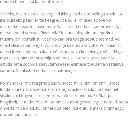
rahuolu tunnet, kui ka emotsioone.
Teiseks, kas mäletad, Sa tegeled ikkagi vaid ainult sellega, mida Sa
ise oluliseks pead? Mitte keegi ei ütle Sulle, millised soove või
eesmärke peaksid saavutama. Sa ise oled enda elu peremees. Aga
millised need soovid võivad olla? Kui aus olla, siin on tegelikult
mustmiljon võimalust. Need võivad olla tööga seotud teemad. Või
finantsilise vabadusega. Või sooviga kaalust alla võtta. Või plaanist
uuesti trenni tegema hakata. Või oma majja kolimisega. Või … Nagu
ma ütlesin, siin on mustmiljon võimalust. Meistriklassis saad Sa
astuda oma soovide saavutamise teel esimese tõeliselt arvestatava
sammu. Sa alustad enda elu muutmisega.
Kolmandaks, me räägime palju tundest, mille nimi on õnn. Kuidas
tunda suuremat õnnetunnet oma tegevustes? Kuidas õnnetunnet
sisalduvaid tegevusi rohkem oma päeva mahutada? Kõlab ju
loogiliselt, et mida rohkem Sa õnnelikuks tegevaid tegevusi teed, seda
õnnelikum Sa oled. Kui õnnelik Sa oled, kui õhtul annaksid hinnangu
möödunud päevale?