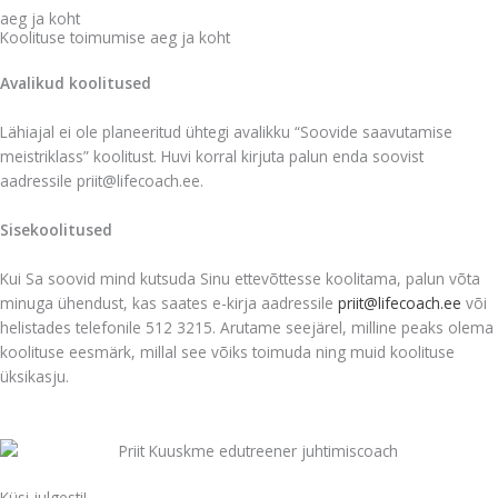
aeg ja koht
Koolituse toimumise aeg ja koht
Avalikud koolitused
Lähiajal ei ole planeeritud ühtegi avalikku “Soovide saavutamise
meistriklass” koolitust. Huvi korral kirjuta palun enda soovist
aadressile priit@lifecoach.ee.
Sisekoolitused
Kui Sa soovid mind kutsuda Sinu ettevõttesse koolitama, palun võta
minuga ühendust, kas saates e-kirja aadressile
priit@lifecoach.ee
või
helistades telefonile 512 3215. Arutame seejärel, milline peaks olema
koolituse eesmärk, millal see võiks toimuda ning muid koolituse
üksikasju.
Küsi julgesti!