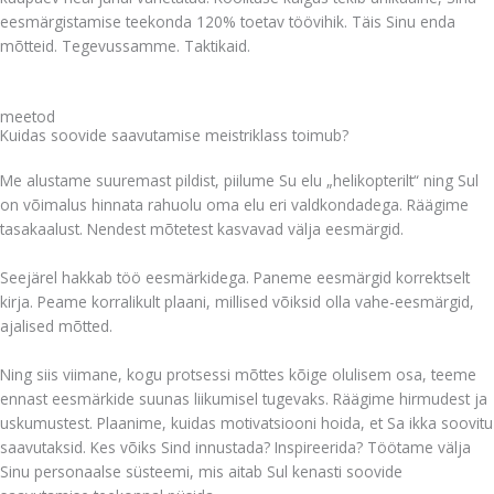
eesmärgistamise teekonda 120% toetav töövihik. Täis Sinu enda
mõtteid. Tegevussamme. Taktikaid.
meetod
Kuidas soovide saavutamise meistriklass toimub?
Me alustame suuremast pildist, piilume Su elu „helikopterilt“ ning Sul
on võimalus hinnata rahuolu oma elu eri valdkondadega. Räägime
tasakaalust. Nendest mõtetest kasvavad välja eesmärgid.
Seejärel hakkab töö eesmärkidega. Paneme eesmärgid korrektselt
kirja. Peame korralikult plaani, millised võiksid olla vahe-eesmärgid,
ajalised mõtted.
Ning siis viimane, kogu protsessi mõttes kõige olulisem osa, teeme
ennast eesmärkide suunas liikumisel tugevaks. Räägime hirmudest ja
uskumustest. Plaanime, kuidas motivatsiooni hoida, et Sa ikka soovitu
saavutaksid. Kes võiks Sind innustada? Inspireerida? Töötame välja
Sinu personaalse süsteemi, mis aitab Sul kenasti soovide