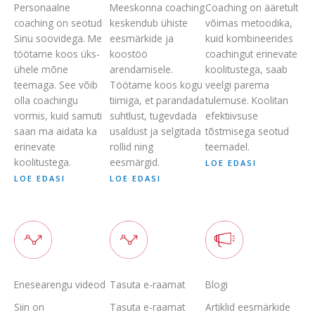
Personaalne
Meeskonna coaching
Coaching on ääretult
coaching on seotud
keskendub ühiste
võimas metoodika,
Sinu soovidega. Me
eesmärkide ja
kuid kombineerides
töötame koos üks-
koostöö
coachingut erinevate
ühele mõne
arendamisele.
koolitustega, saab
teemaga. See võib
Töötame koos kogu
veelgi parema
olla coachingu
tiimiga, et parandada
tulemuse. Koolitan
vormis, kuid samuti
suhtlust, tugevdada
efektiivsuse
saan ma aidata ka
usaldust ja selgitada
tõstmisega seotud
erinevate
rollid ning
teemadel.
koolitustega.
eesmärgid.
LOE EDASI
LOE EDASI
LOE EDASI
Enesearengu videod
Tasuta e-raamat
Blogi
Siin on
Tasuta e-raamat
Artiklid eesmärkide