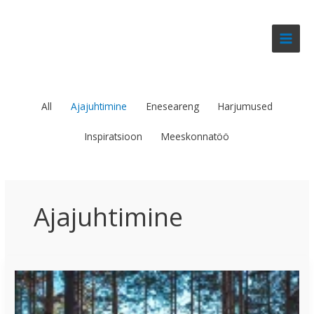
Skip
Filter
to
posts
content
by
category
All
Ajajuhtimine
Eneseareng
Harjumused
Inspiratsioon
Meeskonnatöö
Ajajuhtimine
Minu
3
virtuaalset
abilist