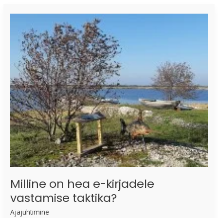
Milline
on
hea
e-
kirjadele
vastamise
taktika?
Milline on hea e-kirjadele
vastamise taktika?
Ajajuhtimine