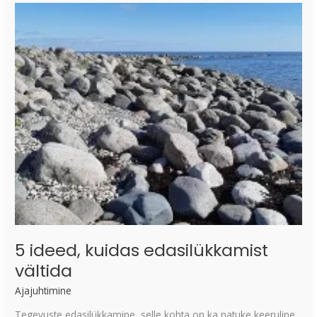
ideed,
kuidas
edasilükkamist
vältida
5 ideed, kuidas edasilükkamist
vältida
Ajajuhtimine
Tegevuste edasilükkamine, selle kohta on ka natuke keeruline