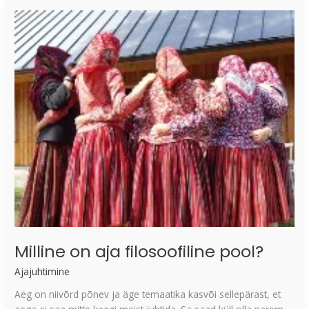
Milline
on
aja
filosoofiline
pool?
Milline on aja filosoofiline pool?
Ajajuhtimine
Aeg on niivõrd põnev ja äge temaatika kasvõi sellepärast, et