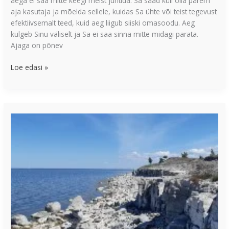
aega ei saa mitte keegi meist juhtida. Sa saad küll olla parem
aja kasutaja ja mõelda sellele, kuidas Sa ühte või teist tegevust
efektiivsemalt teed, kuid aeg liigub siiski omasoodu. Aeg
kulgeb Sinu väliselt ja Sa ei saa sinna mitte midagi parata.
Ajaga on põnev
Loe edasi »
Lühiajaline
ning
pikaajaline
mälu