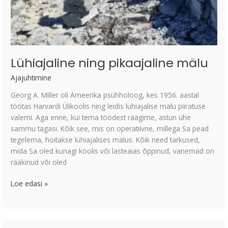
Lühiajaline ning pikaajaline mälu
Ajajuhtimine
Georg A. Miller oli Ameerika psühholoog, kes 1956. aastal
töötas Harvardi Ülikoolis ning leidis lühiajalise mälu piiratuse
valemi. Aga enne, kui tema töödest räägime, astun ühe
sammu tagasi. Kõik see, mis on operatiivne, millega Sa pead
tegelema, hoitakse lühiajalises mälus. Kõik need tarkused,
mida Sa oled kunagi koolis või lasteaias õppinud, vanemad on
rääkinud või oled
Loe edasi »
5