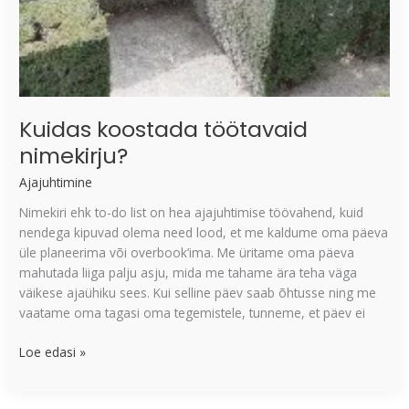
Kuidas koostada töötavaid
nimekirju?
Ajajuhtimine
Nimekiri ehk to-do list on hea ajajuhtimise töövahend, kuid
nendega kipuvad olema need lood, et me kaldume oma päeva
üle planeerima või overbook’ima. Me üritame oma päeva
mahutada liiga palju asju, mida me tahame ära teha väga
väikese ajaühiku sees. Kui selline päev saab õhtusse ning me
vaatame oma tagasi oma tegemistele, tunneme, et päev ei
Loe edasi »