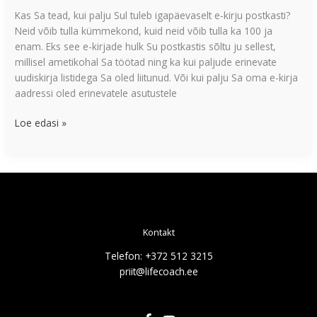
Kas Sa tead, kui palju Sul tuleb igapäevaselt e-kirju postkasti?
Neid võib tulla kümmekond, kuid neid võib tulla ka 100 ja
enam. Eks see e-kirjade hulk Su postkastis sõltu ju sellest,
millisel ametikohal Sa töötad ning ka kui paljude erinevate
uudiskirja listidega Sa oled liitunud. Või kui palju Sa oma e-kirja
aadressi oled erinevatele asutustele
Loe edasi »
Kontakt
Telefon: +372 512 3215
priit@lifecoach.ee