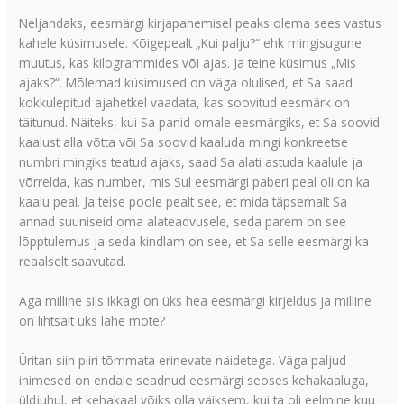
Neljandaks, eesmärgi kirjapanemisel peaks olema sees vastus
kahele küsimusele. Kõigepealt „Kui palju?“ ehk mingisugune
muutus, kas kilogrammides või ajas. Ja teine küsimus „Mis
ajaks?“. Mõlemad küsimused on väga olulised, et Sa saad
kokkulepitud ajahetkel vaadata, kas soovitud eesmärk on
täitunud. Näiteks, kui Sa panid omale eesmärgiks, et Sa soovid
kaalust alla võtta või Sa soovid kaaluda mingi konkreetse
numbri mingiks teatud ajaks, saad Sa alati astuda kaalule ja
võrrelda, kas number, mis Sul eesmärgi paberi peal oli on ka
kaalu peal. Ja teise poole pealt see, et mida täpsemalt Sa
annad suuniseid oma alateadvusele, seda parem on see
lõpptulemus ja seda kindlam on see, et Sa selle eesmärgi ka
reaalselt saavutad.
Aga milline siis ikkagi on üks hea eesmärgi kirjeldus ja milline
on lihtsalt üks lahe mõte?
Üritan siin piiri tõmmata erinevate näidetega. Väga paljud
inimesed on endale seadnud eesmärgi seoses kehakaaluga,
üldjuhul, et kehakaal võiks olla väiksem, kui ta oli eelmine kuu