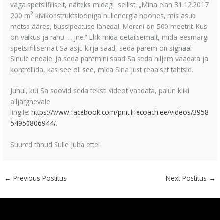
väga spetsiifiliselt, näiteks midagi sellist, „Mina elan 31.12.2017
2
200 m
kivikonstruktsiooniga nullenergia hoones, mis asub
metsa ääres, bussipeatuse lähedal. Mereni on 500 meetrit. Kus
on vaikus ja rahu … jne.“ Ehk mida detailsemalt, mida eesmärgi
spetsiifilisemalt Sa asju kirja saad, seda parem on signaal
Sinule endale. Ja seda paremini saad Sa seda hiljem vaadata ja
kontrollida, kas see oli see, mida Sina just reaalset tahtsid.
Juhul, kui Sa soovid seda teksti videot vaadata, palun kliki
alljärgnevale
lingile:
https://www.facebook.com/priit.lifecoach.ee/videos/3958
54950806944/
.
Suured tänud Sulle juba ette!
←
Previous Postitus
Next Postitus
→