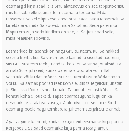
eesmärgid kirja saad, siis Sinu alateadvus on see täppistööriist,
mis hakkab selle suunas toimetama ja töötama. Mida
täpsemalt Sa selle lipukese sinna püsti saad. Mida täpsemalt Sa
kirjelda ära, mida Sa soovid, mida Sa tahad. Seda parem on
lõpptulemus ja seda kindlam on see, et Sa just saad selle,
mida reaalselt soovisid.
Eesmärkide kirjapanek on nagu GPS süsteem. Kui Sa hakkad
sõitma kohta, kus Sa varem pole käinud ja sisestad aadressi,
siis GPS süsteem teeb ju endast kõik, et Sa sinna jõuaksid. Ta
annab Sulle juhiseid, kunas paremale pöörata või millal
vasakule või kuidas mõnest suurest ummikust mööda saada.
Või kui Sa samas pöörad teelt kõrvale, siis ta tegelikult juhatab
ju Sind ikka lõpuks sinna kohale. Ta annab endast kõik, et Sa
kenasti kohale jõuaksid. Täpselt samasugune lugu on ka
eesmärkide ja alateadvusega. Alateadvus on see, mis Sind
eesmärgi poole nagu tõmbab. Ja juhendmaterjali Sulle annab.
Aga räägime ka nüüd, kuidas ikkagi neid eesmärke kirja panna.
Kõigepealt, Sa saad eesmärke kirja panna ikkagi ainult