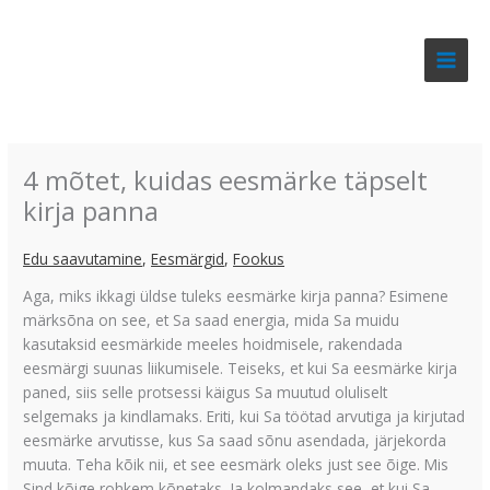
Skip
to
content
4 mõtet, kuidas eesmärke täpselt
kirja panna
Edu saavutamine
,
Eesmärgid
,
Fookus
Aga, miks ikkagi üldse tuleks eesmärke kirja panna? Esimene
märksõna on see, et Sa saad energia, mida Sa muidu
kasutaksid eesmärkide meeles hoidmisele, rakendada
eesmärgi suunas liikumisele. Teiseks, et kui Sa eesmärke kirja
paned, siis selle protsessi käigus Sa muutud oluliselt
selgemaks ja kindlamaks. Eriti, kui Sa töötad arvutiga ja kirjutad
eesmärke arvutisse, kus Sa saad sõnu asendada, järjekorda
muuta. Teha kõik nii, et see eesmärk oleks just see õige. Mis
Sind kõige rohkem kõnetaks. Ja kolmandaks see, et kui Sa