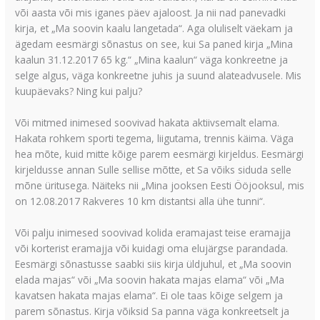
või aasta või mis iganes päev ajaloost. Ja nii nad panevadki
kirja, et „Ma soovin kaalu langetada“. Aga oluliselt väekam ja
ägedam eesmärgi sõnastus on see, kui Sa paned kirja „Mina
kaalun 31.12.2017 65 kg.“ „Mina kaalun“ väga konkreetne ja
selge algus, väga konkreetne juhis ja suund alateadvusele. Mis
kuupäevaks? Ning kui palju?
Või mitmed inimesed soovivad hakata aktiivsemalt elama.
Hakata rohkem sporti tegema, liigutama, trennis käima. Väga
hea mõte, kuid mitte kõige parem eesmärgi kirjeldus. Eesmärgi
kirjeldusse annan Sulle sellise mõtte, et Sa võiks siduda selle
mõne üritusega. Näiteks nii „Mina jooksen Eesti Ööjooksul, mis
on 12.08.2017 Rakveres 10 km distantsi alla ühe tunni“.
Või palju inimesed soovivad kolida eramajast teise eramajja
või korterist eramajja või kuidagi oma elujärgse parandada.
Eesmärgi sõnastusse saabki siis kirja üldjuhul, et „Ma soovin
elada majas“ või „Ma soovin hakata majas elama“ või „Ma
kavatsen hakata majas elama“. Ei ole taas kõige selgem ja
parem sõnastus. Kirja võiksid Sa panna väga konkreetselt ja