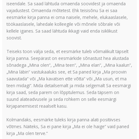
iseendale. Sa saad lähtuda omaenda soovidest ja omaenda
vajadustest. Omaenda mõtetest. Ehk teisisõnu Sa ei saa
eesmärke kirja panna ei oma naisele, mehele, elukaaslasele,
töökaaslasele, lahedale kolleegile või mõnele sõbrale või
kellele iganes. Sa saad lähtuda ikkagi vaid enda isiklikust
soovist.
Teiseks toon välja seda, et eesmärke tuleb võimalikult täpselt
kirja panna. Seepärast on eesmärkide sõnastust hea alustada
sõnadega „Mina olen“, „Mina teen“, „Mina elan“, „Mina kaalun“,
„Mina läbin“ vastukaaluks see, et Sa paned kirja „Ma proovin
saavutada“ või „Ma kavatsen ette võtta“ või „Ma usun, et ma
teen midagi“. Mida detailsemalt ja mida selgemalt Sa eesmärgi
kirja saad, seda parem on lõpptulemus. Seda täpsem on
suund alateadvusele ja seda rohkem on selle eesmärgi
kirjapanemisest reaalselt kasu.
Kolmandaks, eesmärke tuleks kirja panna alati positiivses
võtmes. Näiteks, Sa ei pane kirja „Ma ei ole haige“ vaid paned
kirja „Ma olen terve.“